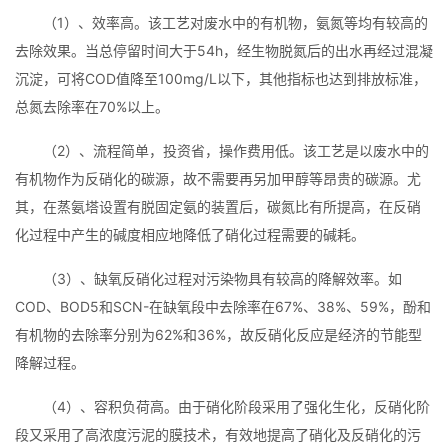
（1）、效率高。该工艺对废水中的有机物，氨氮等均有较高的
去除效果。当总停留时间大于54h，经生物脱氮后的出水再经过混凝
沉淀，可将COD值降至100mg/L以下，其他指标也达到排放标准，
总氮去除率在70%以上。
（2）、流程简单，投资省，操作费用低。该工艺是以废水中的
有机物作为反硝化的碳源，故不需要再另加甲醇等昂贵的碳源。尤
其，在蒸氨塔设置有脱固定氨的装置后，碳氮比有所提高，在反硝
化过程中产生的碱度相应地降低了硝化过程需要的碱耗。
（3）、缺氧反硝化过程对污染物具有较高的降解效率。如
COD、BOD5和SCN-在缺氧段中去除率在67%、38%、59%，酚和
有机物的去除率分别为62%和36%，故反硝化反应是经济的节能型
降解过程。
（4）、容积负荷高。由于硝化阶段采用了强化生化，反硝化阶
段又采用了高浓度污泥的膜技术，有效地提高了硝化及反硝化的污