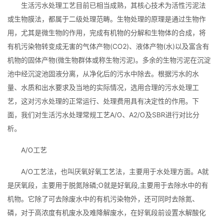
生活污水处理工艺目前已相当成熟，其核心技术为活性污泥法
给我留言
或生物膜法，都属于二级处理范畴。生物处理的原理是通过生物作
用，尤其是微生物的作用，完成有机物的分解和生物体的合成，将
联系我们
有机污染物转变成无害的气体产物(CO2)、液体产物(水)以及富含有
机物的固体产物(微生物群体或称生物污泥)。多余的生物污泥在沉淀
池中经沉淀池固液分离，从净化后的污水中除去。根据污水的水
量、水质和出水要求及当地的实际情况，选用合理的污水处理工
艺，这对污水处理的正常运行、处理费用具有决定性的作用。下
面，我们对生活污水处理常规工艺A/O、A2/O及SBR进行对比分
析。
A/O工艺
A/O工艺法，也叫厌氧好氧工艺法，主要用于水处理方面。A就
是厌氧段，主要用于脱氮除磷;O就是好氧段,主要用于去除水中的有
机物。它除了可去除废水中的有机污染物外，还可同时去除氮、
磷，对于高浓度有机废水及难降解废水，在好氧段前设置水解酸化