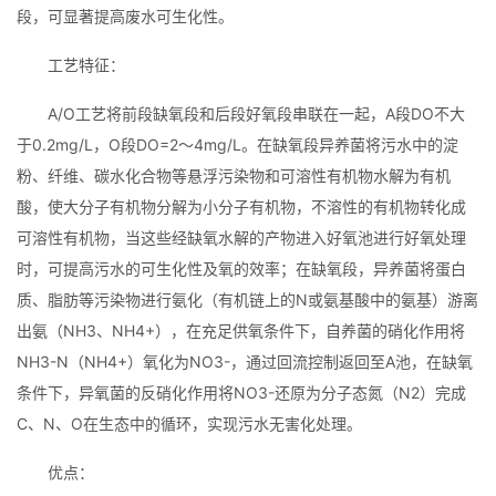
段，可显著提高废水可生化性。
工艺特征：
A/O工艺将前段缺氧段和后段好氧段串联在一起，A段DO不大
于0.2mg/L，O段DO=2～4mg/L。在缺氧段异养菌将污水中的淀
粉、纤维、碳水化合物等悬浮污染物和可溶性有机物水解为有机
酸，使大分子有机物分解为小分子有机物，不溶性的有机物转化成
可溶性有机物，当这些经缺氧水解的产物进入好氧池进行好氧处理
时，可提高污水的可生化性及氧的效率；在缺氧段，异养菌将蛋白
质、脂肪等污染物进行氨化（有机链上的N或氨基酸中的氨基）游离
出氨（NH3、NH4+），在充足供氧条件下，自养菌的硝化作用将
NH3-N（NH4+）氧化为NO3-，通过回流控制返回至A池，在缺氧
条件下，异氧菌的反硝化作用将NO3-还原为分子态氮（N2）完成
C、N、O在生态中的循环，实现污水无害化处理。
优点：