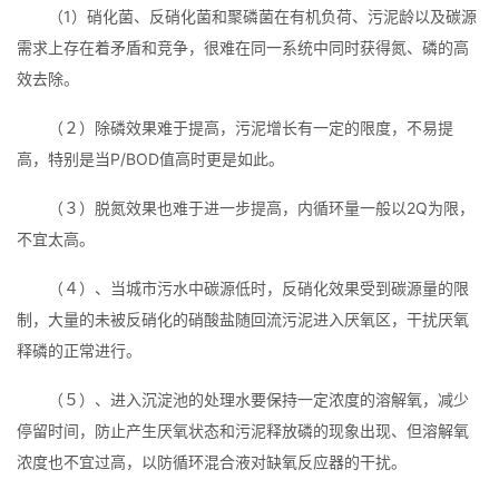
（1）硝化菌、反硝化菌和聚磷菌在有机负荷、污泥龄以及碳源
需求上存在着矛盾和竞争，很难在同一系统中同时获得氮、磷的高
效去除。
（２）除磷效果难于提高，污泥增长有一定的限度，不易提
高，特别是当P/BOD值高时更是如此。
（３）脱氮效果也难于进一步提高，内循环量一般以2Q为限，
不宜太高。
（４）、当城市污水中碳源低时，反硝化效果受到碳源量的限
制，大量的未被反硝化的硝酸盐随回流污泥进入厌氧区，干扰厌氧
释磷的正常进行。
（５）、进入沉淀池的处理水要保持一定浓度的溶解氧，减少
停留时间，防止产生厌氧状态和污泥释放磷的现象出现、但溶解氧
浓度也不宜过高，以防循环混合液对缺氧反应器的干扰。