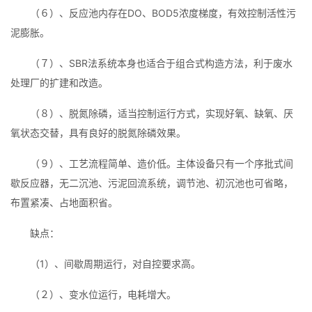
（６）、反应池内存在DO、BOD5浓度梯度，有效控制活性污
泥膨胀。
（７）、SBR法系统本身也适合于组合式构造方法，利于废水
处理厂的扩建和改造。
（８）、脱氮除磷，适当控制运行方式，实现好氧、缺氧、厌
氧状态交替，具有良好的脱氮除磷效果。
（９）、工艺流程简单、造价低。主体设备只有一个序批式间
歇反应器，无二沉池、污泥回流系统，调节池、初沉池也可省略，
布置紧凑、占地面积省。
缺点：
（1）、间歇周期运行，对自控要求高。
（２）、变水位运行，电耗增大。