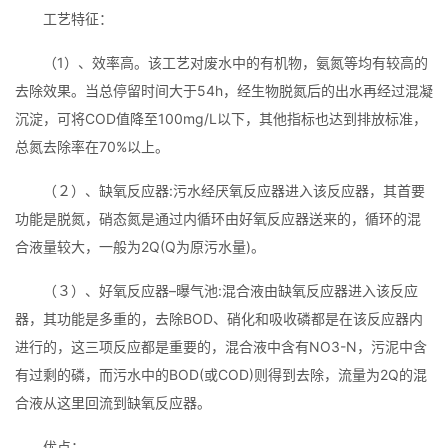
工艺特征：
（1）、效率高。该工艺对废水中的有机物，氨氮等均有较高的
去除效果。当总停留时间大于54h，经生物脱氮后的出水再经过混凝
沉淀，可将COD值降至100mg/L以下，其他指标也达到排放标准，
总氮去除率在70%以上。
（２）、缺氧反应器:污水经厌氧反应器进入该反应器，其首要
功能是脱氮，硝态氮是通过内循环由好氧反应器送来的，循环的混
合液量较大，一般为2Q(Q为原污水量)。
（３）、好氧反应器–曝气池:混合液由缺氧反应器进入该反应
器，其功能是多重的，去除BOD、硝化和吸收磷都是在该反应器内
进行的，这三项反应都是重要的，混合液中含有NO3-N，污泥中含
有过剩的磷，而污水中的BOD(或COD)则得到去除，流量为2Q的混
合液从这里回流到缺氧反应器。
优点：