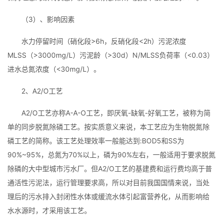
（3）、影响因素
水力停留时间（硝化段>6h，反硝化段<2h）污泥浓度
MLSS（>3000mg/L）污泥龄（>30d）N/MLSS负荷率（<0.03）
进水总氮浓度（<30mg/L）。
2、A2/O工艺
A2/O工艺亦称A-A-O工艺，即厌氧-缺氧-好氧工艺，被称为简
单的同步脱氮除磷工艺。按实质意义来说，本工艺应为生物脱氮除
磷工艺的简称。该工艺处理效率一般能达到:BOD5和SS为
90%~95%，总氮为70%以上，磷为90%左右，一般适用于要求脱氮
除磷的大中型城市污水厂。但A2/O工艺的基建费和运行费均高于普
通活性污泥法，运行管理要求高，所以对目前我国国情来说，当处
理后的污水排入封闭性水体或缓流水体引起富营养化，从而影响给
水水源时，才采用该工艺。