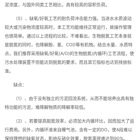
泥浓度，与国外同类工艺相比，具有较高的容积负荷。
（5）、缺氧/好氧工艺的耐负荷冲击能力强。当进水水质波动
较大或污染物浓度较高时，本工艺均能维持正常运行，故操作管理
也很简单。通过以上流程的比较，不难看出，生物脱氮工艺本身就
是脱氮的同时，也降解酚、氰、COD等有机物。结合水量、水质特
点，我们推荐采用缺氧/好氧(A/O)的生物脱氮(内循环)工艺流程，使
污水处理装置不但能达到脱氮的要求，而且其它指标也达到排放标
准。
缺点：
（1）、由于没有独立的污泥回流系统，从而不能培养出具有独
特功能的污泥，难降解物质的降解率较低。
（2）、若要提高脱氮效率，必须加大内循环比，因而加大了运
行费用。另外，内循环液来自曝气池，含有一定的DO，使A段难以
保持理想的缺氧状态，影响反硝化效果，脱氮率很难达到90%。